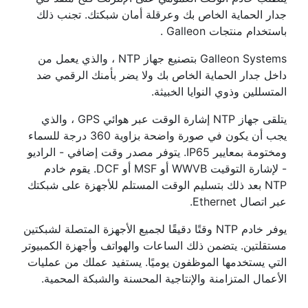
جدار الحماية الخاص بك وعرقلة أمان شبكتك. تجنب ذلك
باستخدام منتجات
Galleon
.
Galleon Systems
بتصنيع جهاز NTP ، والذي يعمل من
داخل جدار الحماية الخاص بك ولا يضر بأمنك الرقمي ضد
المتسللين وذوي النوايا الخبيثة.
يتلقى جهاز NTP إشارة الوقت عبر هوائي GPS ، والذي
يجب أن يكون في صورة واضحة بزاوية 360 درجة للسماء
ومختومة بمعايير IP65. يتوفر مصدر وقت إضافي - الراديو
- لإشارة التوقيت WWVB أو MSF أو DCF. يقوم خادم
NTP بعد ذلك بتسليم الوقت المستلم للأجهزة على شبكتك
عبر اتصال Ethernet.
يوفر خادم NTP وقتًا دقيقًا لجميع الأجهزة المتصلة لشبكتين
مستقلتين. يتضمن ذلك الساعات والهواتف وأجهزة الكمبيوتر
التي يستخدمها الموظفون يوميًا. يستفيد عملك من عمليات
الأعمال المتزامنة والإنتاجية المحسنة والشبكة المحمية.