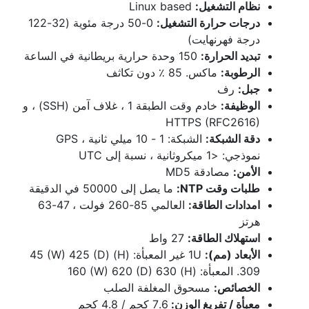
نظام التشغيل:
Linux based
درجات حرارة التشغيل:
0-50 درجة مئوية (32-122
درجة فهرنهايت)
تبديد الحرارة:
150 وحدة حرارية بريطانية في الساعة
الرطوبة:
ماكس. 85 ٪ دون تكاثف
جبل:
رف
الوظيفة:
خادم وقت الطبقة 1 ، غلاف آمن (SSH) ، و
HTTPS (RFC2616)
دقة الشبكة:
الشبكة: 1 - 10 ميلي ثانية ، GPS
نموذجي: <1 ميكروثانية ، نسبة إلى UTC
الأمن:
مصادقة MD5
طلبات وقت NTP:
ما يصل إلى 50000 في الدقيقة
امدادات الطاقة:
العالمي 85-260 فولت ، 47-63
هرتز
استهلاك الطاقة:
27 واط
الأبعاد (مم):
1U غير المعبأة: (H) 45 (W) 425 (D)
309. المعبأة: (H) 160 (W) 620 (D) 630
الخصائص:
مسحوق المغلفة الصلب
معبأة / تفريغ الوزن:
7.6 كجم / 4.8 كجم