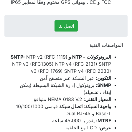
FCC و CE ، وهوائي GPS مختوم وفقًا لمعايير IP65
اتصل بنا
المواصفات الفنية
البروتوكولات - NTP و SNTP:
NTP v2 (RFC 1119)
NTP v3 (RFC1305) NTP v4 (RFC 2131) SNTP
v3 (RFC 1769) SNTP v4 (RFC 2030)
التكوين:
عبر الشبكة عبر متصفح آمن
SNMP:
بروتوكول إدارة الشبكة البسيطة (يمكن
إيقاف تشغيله)
المعيار التقني:
NEMA 0183 V.2 متوافق
واجهة الشبكة: اتصال شبكة
قياسي 10/100/1000
Base-T و Dual RJ-45
MTBF:
يقدر بـ 45،000 ساعة
عرض:
LCD مع الخلفية